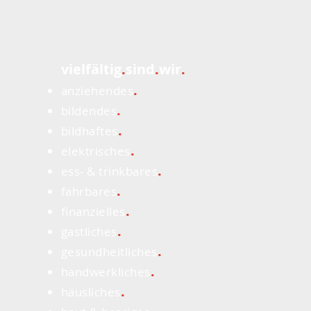
vielfältig
.
sind
.
wir
.
.
anziehendes
Eine besinnliche
Ster
.
bildendes
Weihnacht, ein
Sch
.
bildhaftes
zufriedenes Nachdenken...
Exkl
.
elektrisches
Eink
.
ess- & trinkbares
.
fahrbares
.
finanzielles
.
gastliches
.
gesundheitliches
.
handwerkliches
.
häusliches