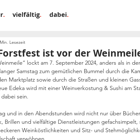
r
.
vielfältig
.
dabei
.
 Min. Lesezeit
orstfest ist vor der Weinmeil
inmeile“ lockt am 7. September 2024, anders als in d
n langer Samstag zum gemütlichen Bummel durch die Ka
en Marktplatz sowie durch die Straßen und kleinen Gas
neue Edeka wird mit einer Weinverkostung & Sushi am St
dabei sein. 
g und in den Abendstunden wird nicht nur über Bücher,
 Brillen und vielfältige Dienstleistungen gefachsimpelt, 
eckeren Weinköstlichkeiten und Sitz- und Stehmöglichke
schaft verwöhnen.