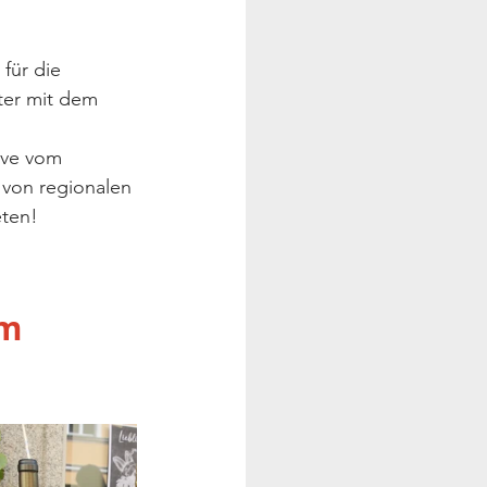
für die 
ter mit dem 
ive vom 
 von regionalen 
ten! 
m 