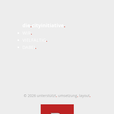
die
.
cityinitiative
.
WIR
.
Wieder lockt das
VIELFÄLTIG
.
Würstchen -und vieles
DABEI
.
mehr!
© 2026 unterstützt
.
umsetzung
.
layout
.