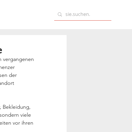
e
en vergangenen 
menzer 
sen der 
andort 
 Bekleidung, 
sondern viele 
iten vor ihren 