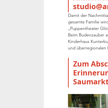
studio@a
Damit der Nachmittag
gesamte Familie wird
„Puppentheater Glöc
Beim Budenzauber auf
Kinderhaus Kunterbu
und überregionalen K
Zum Absch
Erinnerun
Saumarkt