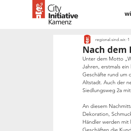
wi
regional.sind.wir.
1
Nach dem F
Unter dem Motto „We
Jahren, erstmals ei
Geschäfte rund um d
Altstadt. Auch der 
Siedlungsweg 2a mit 
An diesem Nachmitta
Dekoration, Schmuck,
Händler werden mit l
Geschäften die Kund