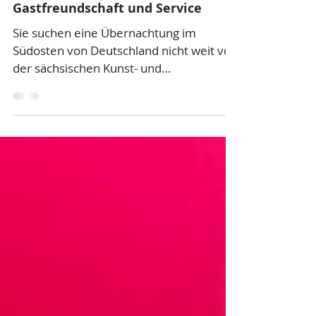
AKZENT Hotel Goldner Hirsch - Mit
Gastfreundschaft und Service
Sie suchen eine Übernachtung im
Südosten von Deutschland nicht weit von
der sächsischen Kunst- und
Kulturmetropole Dresden entfernt?
Dann sollten Sie unser im Herzen der
Altstadt gelegenes 4* Haus, das AKZENT
Hotel Goldner Hirsch, unbedingt
besuchen. Entspannen Sie in einem
historischen, von 450 Jahre Geschichte
geprägten, aber modern und
komfortabel eingerichteten Haus.
Lassen Sie sich von den kulinarischen
Genüssen und regionalen Produkten aus
dem heimischen Forst und der L