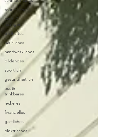
schmuckhaftes
touristisches
haut- &
haariges
bildhaftes
häusliches
handwerkliches
bildendes
sportlich
gesundheitlich
ess &
trinkbares
leckeres
finanzielles
gastliches
elektrisches