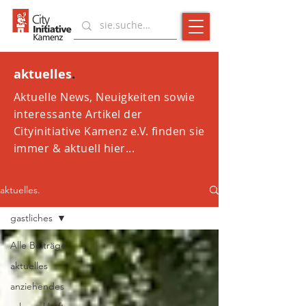
aktuelles
.
Aktuelle News, Neuigkeiten sowie
interessante Artikel der
Cityinitiative Kamenz e.V. finden sie
immer & aktuell hier...
aktuelles.
gastliches
Alle Beiträge
aktuelles
anziehendes