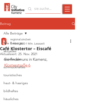
Beitrag
Alle Beiträge
regional.sind.wir.
Alle Beiträge
1. Nov. 2020
1 Min. Lesezeit
Café Klostertor – Eiscafé
aktuelles
Aktualisiert:
25. Nov. 2021
anziehendes
Sie finden uns in Kamenz, 
Klosterstraße 6
schmuckhaftes
touristisches
haut- & haariges
bildhaftes
häusliches