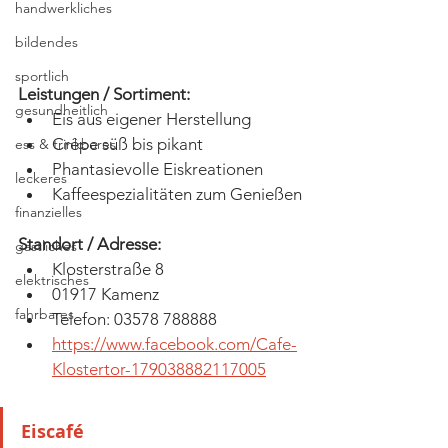
handwerkliches
bildendes
sportlich
Leistungen / Sortiment:
gesundheitlich
Eis aus eigener Herstellung
Crêpe süß bis pikant
ess & trinkbares
Phantasievolle Eiskreationen
leckeres
Kaffeespezialitäten zum Genießen
finanzielles
Standort / Adresse:
gastliches
Klosterstraße 8
elektrisches
01917 Kamenz
fahrbares
Telefon: 03578 788888
https://www.facebook.com/Cafe-
Klostertor-179038882117005
Eiscafé