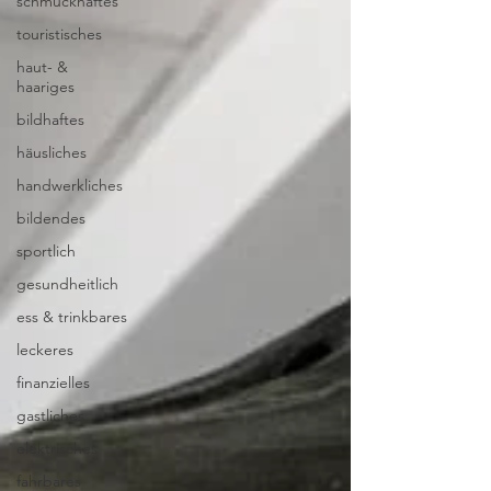
schmuckhaftes
touristisches
haut- &
haariges
bildhaftes
häusliches
handwerkliches
bildendes
sportlich
gesundheitlich
ess & trinkbares
leckeres
finanzielles
gastliches
elektrisches
fahrbares