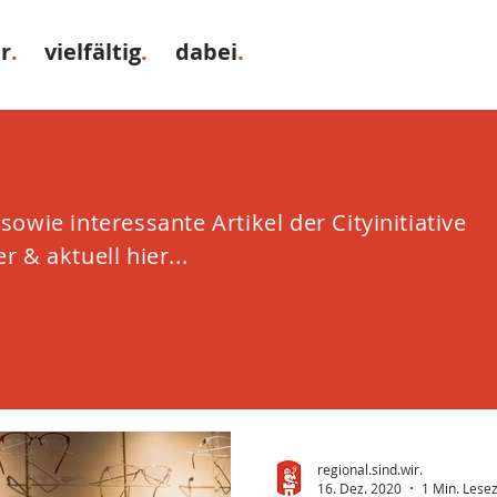
r
.
vielfältig
.
dabei
.
owie interessante Artikel der Cityinitiative
 & aktuell hier...
regional.sind.wir.
16. Dez. 2020
1 Min. Lesez