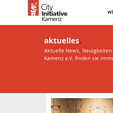
wi
aktuelles
.
Aktuelle News, Neuigkeiten s
Kamenz e.V. finden sie immer