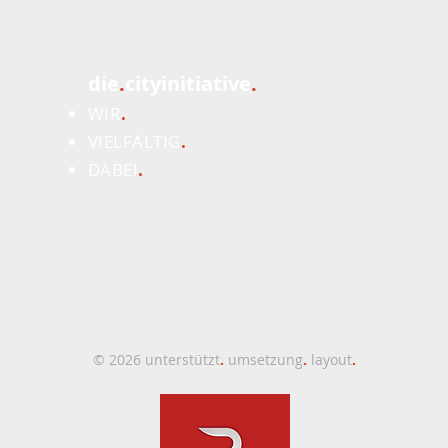
die
.
cityinitiative
.
WIR
.
VIELFÄLTIG
.
DABEI
.
© 2026 unterstützt
.
umsetzung
.
layout
.