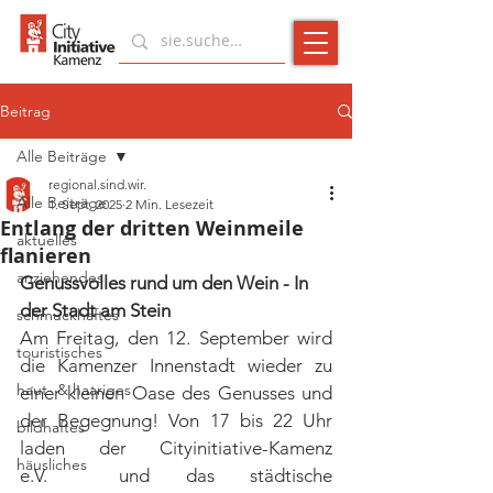
Beitrag
Alle Beiträge
regional.sind.wir.
Alle Beiträge
1. Sept. 2025
2 Min. Lesezeit
Entlang der dritten Weinmeile
aktuelles
flanieren
anziehendes
Genussvolles rund um den Wein - In 
der Stadt am Stein
schmuckhaftes
Am Freitag, den 12. September wird 
touristisches
die Kamenzer Innenstadt wieder zu 
haut- & haariges
einer kleinen Oase des Genusses und 
der Begegnung! Von 17 bis 22 Uhr 
bildhaftes
laden der Cityinitiative-Kamenz 
häusliches
e.V.  und das städtische 