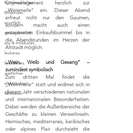
handwerkliches
Citymanagement herzlich zur 
„Weinmeile“ ein. Dieser Abend 
bildendes
erfreut nicht nur den Gaumen, 
sportlich
sondern macht auch einen 
entspannten Einkaufsbummel bis in 
gesundheitlich
die Abendstunden im Herzen der 
ess & trinkbares
Altstadt möglich.
leckeres
„Wein, Weib und Gesang“ – 
finanzielles
zumindest symbolisch
gastliches
Zum dritten Mal findet die 
elektrisches
„Weinmeile“ statt und widmet sich in 
diesem Jahr verschiedenen nationalen 
fahrbares
und internationalen Besonderheiten. 
Dabei werden die Außenbereiche der 
Geschäfte zu kleinen Verweilinseln. 
Heimisches, mediterranes, karibisches 
oder alpines Flair durchzieht die 