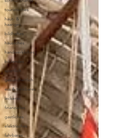
schmuckhaftes
touristisches
haut- &
haariges
bildhaftes
häusliches
handwerkliches
bildendes
sportlich
gesundheitlich
ess & trinkbares
leckeres
finanzielles
gastliches
elektrisches
fahrbares