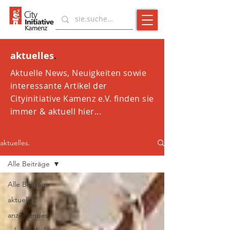
aktuelles
.
Aktuelle News, Neuigkeiten sowie
interessante Artikel der
Cityinitiative Kamenz e.V. finden sie
immer & aktuell hier...
aktuelles.
Alle Beiträge
Alle Beiträge
aktuelles
anziehendes