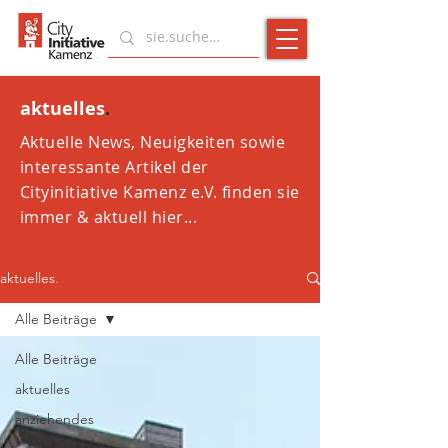
aktuelles
.
Aktuelle News, Neuigkeiten sowie
interessante Artikel der
Cityinitiative Kamenz e.V. finden sie
immer & aktuell hier...
aktuelles.
Alle Beiträge
Alle Beiträge
aktuelles
anziehendes