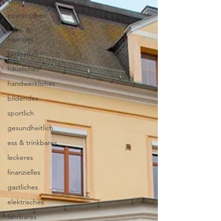
schmuckhaftes
touristisches
haut- &
haariges
bildhaftes
häusliches
handwerkliches
bildendes
sportlich
gesundheitlich
ess & trinkbares
leckeres
finanzielles
gastliches
elektrisches
fahrbares