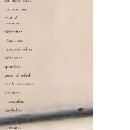
schmuckhaftes
touristisches
haut- &
haariges
bildhaftes
häusliches
handwerkliches
bildendes
sportlich
gesundheitlich
ess & trinkbares
leckeres
finanzielles
gastliches
elektrisches
fahrbares