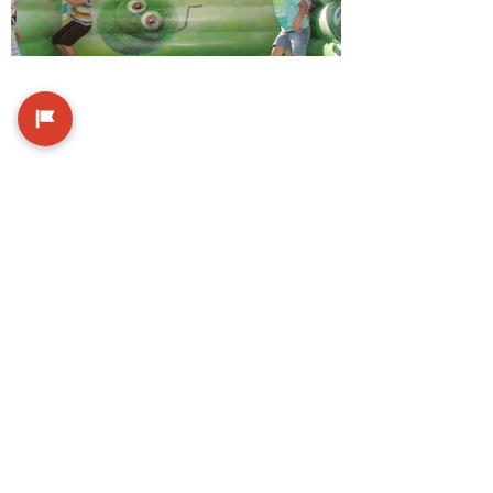
die
.
cityinitiative
.
WIR
.
VIELFÄLTIG
.
DABEI
.
vielfältig
.
sind
.
wir
.
.
anziehendes
.
bildendes
.
bildhaftes
.
elektrisches
.
ess- & trinkbares