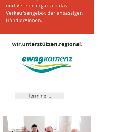
und Vereine ergänzen das
Verkaufsangebot der ansässigen
Händler*innen.
wir
.
unterstützen
.
regional
.
Termine ...