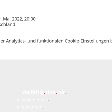
9. Mai 2022, 20:00
schland
 Analytics- und funktionalen Cookie-Einstellungen b
vielfältig
.
sind
.
wir
.
.
anziehendes
.
bildendes