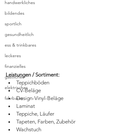
handwerkliches
bildendes
sportlich
gesundheitlich
ess & trinkbares
leckeres
finanzielles
Leistungen / Sortiment:
gastliches
Teppichböden
elektrisches
CV-Beläge
Design-Vinyl-Beläge
fahrbares
Laminat
Teppiche, Läufer
Tapeten, Farben, Zubehör
Wachstuch