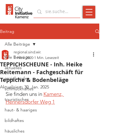
Beitrag
Alle Beiträge
regional.sind.wir.
Alle Beiträge
1. Nov. 2020
1 Min. Lesezeit
TEPPICHSCHEUNE - Inh. Heike
aktuelles
Reitemann - Fachgeschäft für
anziehendes
Teppiche & Bodenbeläge
Aktualisiert:
30. Jan. 2025
schmuckhaftes
Sie finden uns in 
Kamenz, 
touristisches
Hennersdorfer Weg 1
haut- & haariges
bildhaftes
häusliches